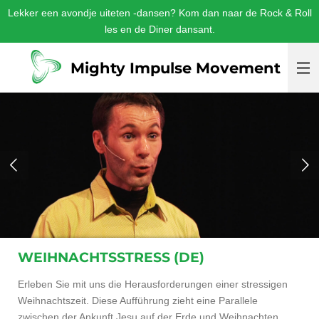
Lekker een avondje uiteten -dansen? Kom dan naar de Rock & Roll
Ga
les en de Diner dansant.
direct
naar
de
Mighty Impulse Movement
hoofdinhoud
WEIHNACHTSSTRESS (DE)
Erleben Sie mit uns die Herausforderungen einer stressigen
Weihnachtszeit. Diese Aufführung zieht eine Parallele
zwischen der Ankunft Jesu auf der Erde und Weihnachten