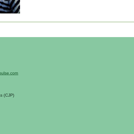
ulse.com
as (CJP)