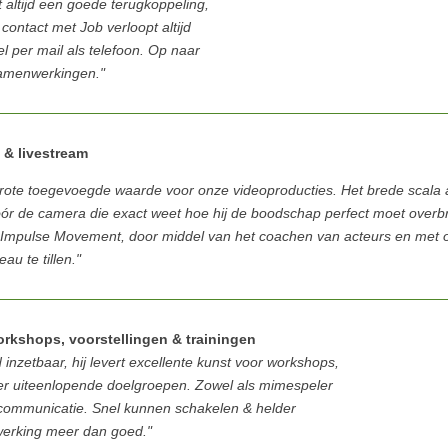
t altijd een goede terugkoppeling,
 contact met Job verloopt altijd
l per mail als telefoon. Op naar
amenwerkingen."
m & livestream
ote toegevoegde waarde voor onze videoproducties. Het brede scala aa
 vóór de camera die exact weet hoe hij de boodschap perfect moet over
mpulse Movement, door middel van het coachen van acteurs en met oog
u te tillen."
rkshops, voorstellingen & trainingen
inzetbaar, hij levert excellente kunst voor workshops,
eer uiteenlopende doelgroepen. Zowel als mime
speler
n communicatie. Snel kunnen schakelen & helder
rking meer dan goed."