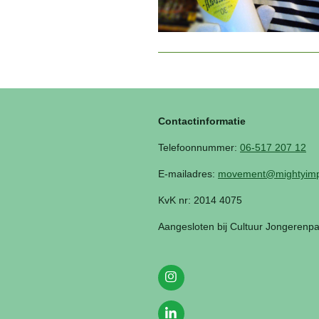
Contactinformatie
Telefoonnummer:
06-517 207 12
E-mailadres:
movement@mightyimp
KvK nr: 2014 4075
Aangesloten bij Cultuur Jongerenp
I
n
s
t
L