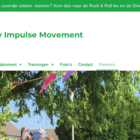
 avondje uiteten -dansen? Kom dan naar de Rock & Roll les en de Din
y Impulse Movement
rtainment
Trainingen
Foto's
Contact
Partners