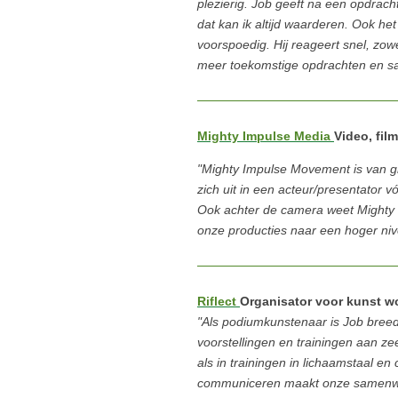
plezierig. Job geeft na een opdrach
dat kan ik altijd waarderen. Ook het
voorspoedig. Hij reageert snel, zowe
meer toekomstige opdrachten en s
Mighty Impulse Media
Video, fil
"Mighty Impulse Movement is van gr
zich uit in een acteur/presentator
Ook achter de camera weet Mighty I
onze producties naar een hoger nivea
Riflect
Organisator voor kunst wo
"Als podiumkunstenaar is Job breed 
voorstellingen en trainingen aan z
als in trainingen in lichaamstaal e
communiceren maakt onze samenwe