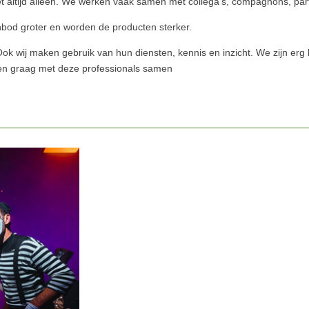
t altijd alleen. We werken vaak samen met collega's, compagnons, pa
bod groter en worden de producten sterker.
ok wij maken gebruik van hun diensten, kennis en inzicht. We zijn erg bl
n graag met deze professionals samen