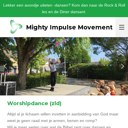
Lekker een avondje uiteten -dansen? Kom dan naar de Rock & Roll
Ga
les en de Diner dansant.
direct
naar
de
Mighty Impulse Movement
hoofdinhoud
Worshipdance (zld)
Altijd al je lichaam willen inzetten in aanbidding van God maar
weet je geen raad met je armen, benen en romp?
Wil je meer weten over wat de Bijbel zegt over dansen en